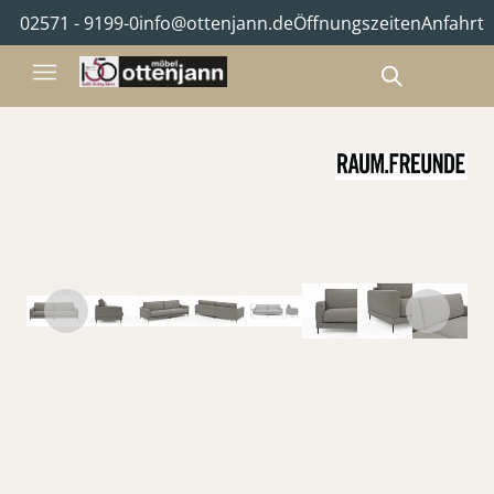
02571 - 9199-0
info@ottenjann.de
Öffnungszeiten
Anfahrt