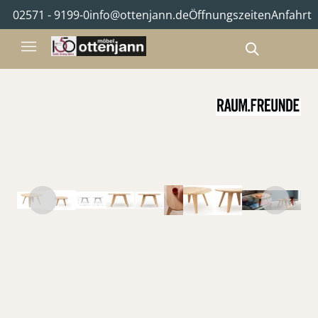
02571 - 9199-0
info@ottenjann.de
Öffnungszeiten
Anfahrt