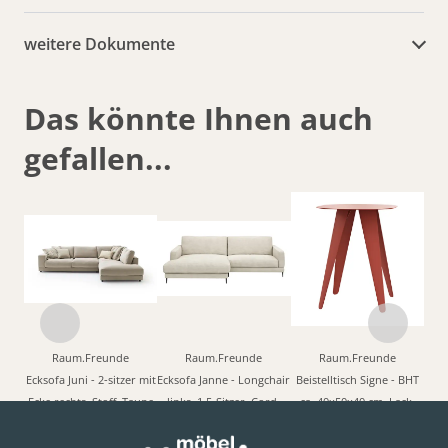
weitere Dokumente
Das könnte Ihnen auch
gefallen...
Raum.Freunde
Raum.Freunde
Raum.Freunde
Ecksofa Juni - 2-sitzer mit
Ecksofa Janne - Longchair
Beistelltisch Signe - BHT
Ecke rechts, Stoff, Taupe
links, 1,5-Sitzer, Cord,
ca. 40x50x40 cm, Lack,
Offwhite
Oxidrot