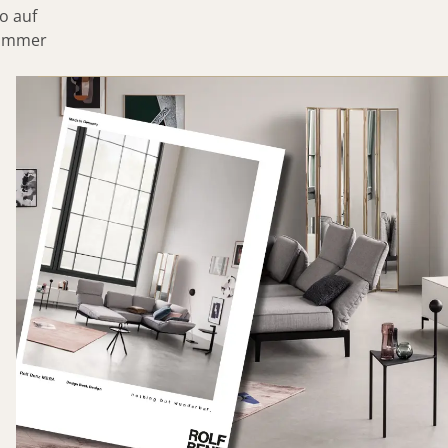
o auf
MERA
t immer