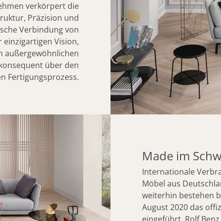
nehmen verkörpert die
ruktur, Präzision und
sche Verbindung von
 einzigartigen Vision,
em außergewöhnlichen
h konsequent über den
n Fertigungsprozess.
Made im Schw
Internationale Verbr
Möbel aus Deutschlan
weiterhin bestehen bl
August 2020 das offi
eingeführt. Rolf Benz