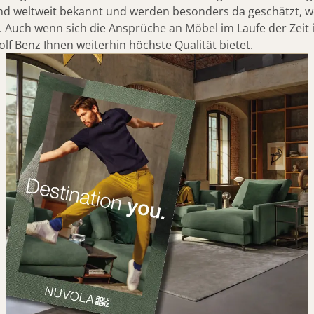
nd weltweit bekannt und werden besonders da geschätzt, w
NUVOLA
rd. Auch wenn sich die Ansprüche an Möbel im Laufe der Zei
lf Benz Ihnen weiterhin höchste Qualität bietet.