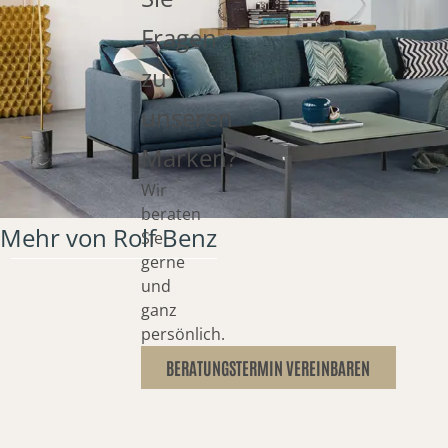
Fragen
zu
unseren
Marken?
Wir
beraten
Mehr von Rolf Benz
Sie
gerne
und
ganz
persönlich.
BERATUNGSTERMIN VEREINBAREN