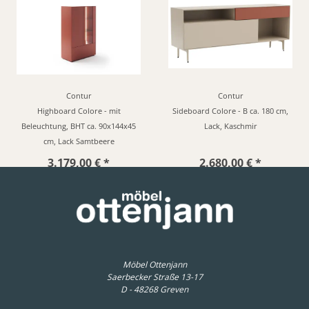
Contur
Contur
Highboard Colore - mit
Sideboard Colore - B ca. 180 cm,
Beleuchtung, BHT ca. 90x144x45
Lack, Kaschmir
cm, Lack Samtbeere
3.179,00 € *
2.680,00 € *
Möbel Ottenjann
Saerbecker Straße 13-17
D - 48268 Greven