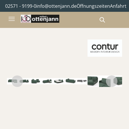
02571 - 9199-0
info@ottenjann.de
Öffnungszeiten
Anfahrt