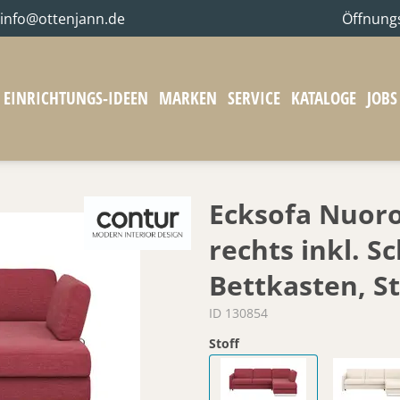
info@ottenjann.de
Öffnung
EINRICHTUNGS-IDEEN
MARKEN
SERVICE
KATALOGE
JOBS
Ecksofa Nuoro 
rechts inkl. S
Bettkasten, St
ID 130854
Stoff