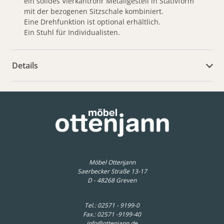
ein solides Vierkantrohr Metallgestell in Stativform
mit der bezogenen Sitzschale kombiniert.
Eine Drehfunktion ist optional erhältlich.
Ein Stuhl für Individualisten.
Details
weitere Dokumente
Möbel Ottenjann
Saerbecker Straße 13-17
D - 48268 Greven
Tel.:
02571 - 9199-0
Fax.: 02571 -9199-40
info@ottenjann.de