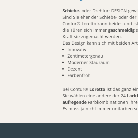
Schiebe
- oder Drehtür: DESIGN gew
Sind Sie eher der Schiebe- oder de
Contur® Loretto kann beides und is
die Türen sich immer
geschmeidig
s
Kraft sie zugemacht werden.
Das Design kann sich mit beiden Ar
Innovativ
Zentimetergenau
Moderner Stauraum
Dezent
Farbenfroh
Bei Contur®
Loretto
ist das ganz ei
Sie wählen eine andere der 24
Lack
aufregende
Farbkombinationen Ihre
Es muss ja nicht immer unifarben s
Details