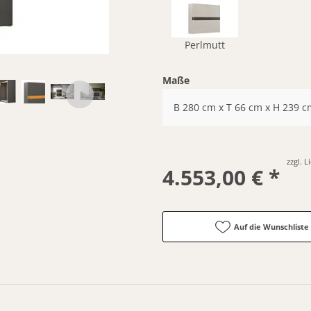
Perlmutt
Maße
B 280 cm x T 66 cm x H 239 c
zzgl. 
4.553,00 € *
Auf die Wunschliste