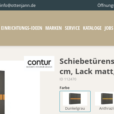
info@ottenjann.de
Öffnung
EINRICHTUNGS-IDEEN
MARKEN
SERVICE
KATALOGE
JOBS
Schiebetürens
cm, Lack matt
ID 112470
Farbe
Dunkelgrau
Anthrazi