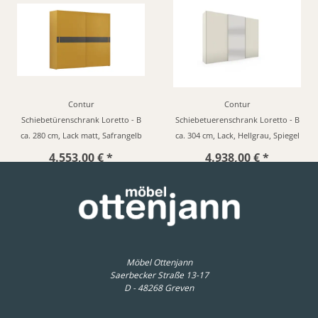
Contur
Contur
Schiebetürenschrank Loretto - B
Schiebetuerenschrank Loretto - B
ca. 280 cm, Lack matt, Safrangelb
ca. 304 cm, Lack, Hellgrau, Spiegel
4.553,00 € *
4.938,00 € *
Möbel Ottenjann
Saerbecker Straße 13-17
D - 48268 Greven