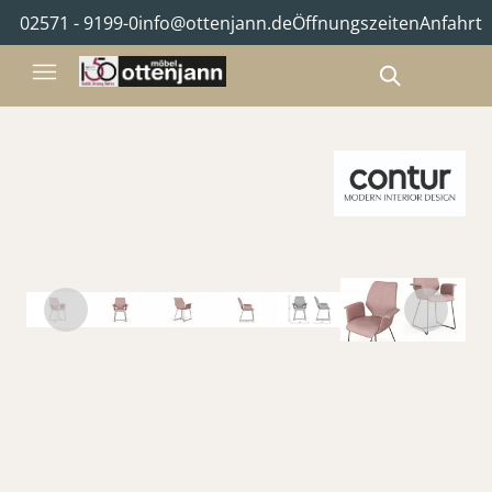
02571 - 9199-0
info@ottenjann.de
Öffnungszeiten
Anfahrt