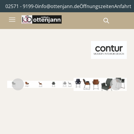
02571 - 9199-0
info@ottenjann.de
Öffnungszeiten
Anfahrt