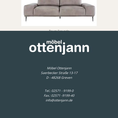
Raum.Freunde
Sofa Oslo - 3-sitzer, Leder, Taupe
2.850,00 € *
Möbel Ottenjann
Saerbecker Straße 13-17
D - 48268 Greven
Tel.:
02571 - 9199-0
Fax.: 02571 -9199-40
info@ottenjann.de