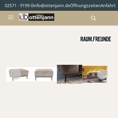
02571 - 9199-0
info@ottenjann.de
Öffnungszeiten
Anfahrt