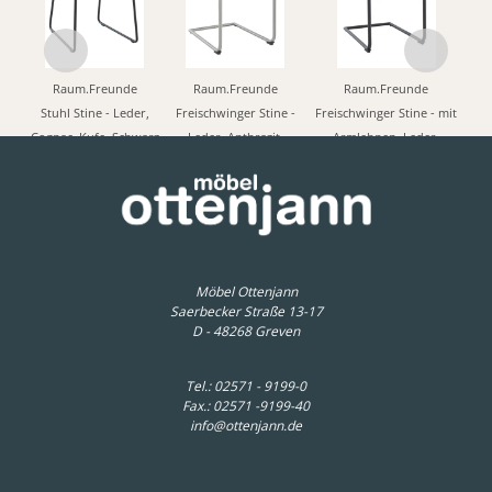
Raum.Freunde
Raum.Freunde
Raum.Freunde
Stuhl Stine - Leder,
Freischwinger Stine -
Freischwinger Stine - mit
Cognac, Kufe, Schwarz
Leder, Anthrazit,
Armlehnen, Leder,
Edelstahl gebürstet
Edelstahl gebürstet
349,00 € *
349,00 € *
439,00 € *
Möbel Ottenjann
Saerbecker Straße 13-17
D - 48268 Greven
Tel.:
02571 - 9199-0
Fax.: 02571 -9199-40
info@ottenjann.de