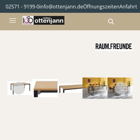
02571 - 9199-0
info@ottenjann.de
Öffnungszeiten
Anfahrt