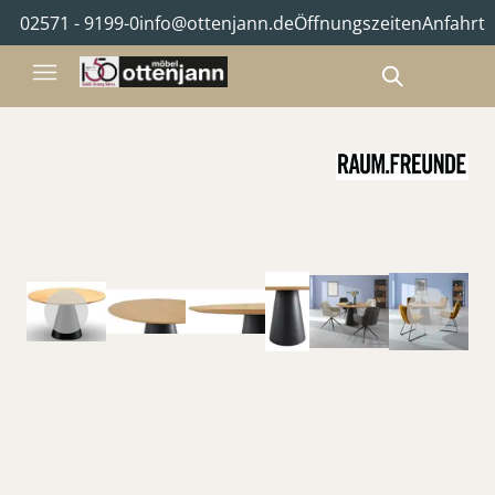
02571 - 9199-0
info@ottenjann.de
Öffnungszeiten
Anfahrt