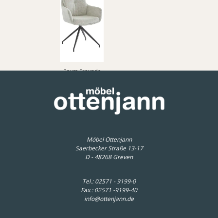
Raum.Freunde
Armlehnstuhl Inke - Drehbar, Boucle, Hellgrau
269,00 € *
Möbel Ottenjann
Saerbecker Straße 13-17
D - 48268 Greven
Tel.:
02571 - 9199-0
Fax.: 02571 -9199-40
info@ottenjann.de