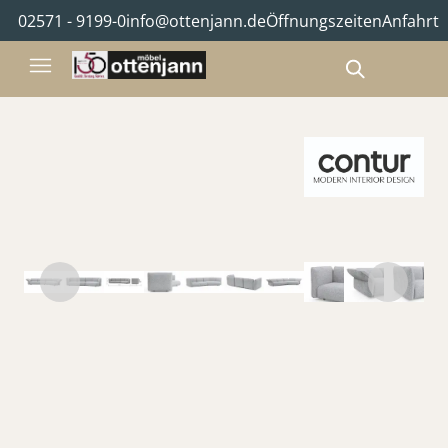
02571 - 9199-0
info@ottenjann.de
Öffnungszeiten
Anfahrt