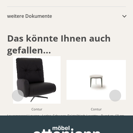
weitere Dokumente
Das könnte Ihnen auch
gefallen...
Contur
Contur
Loungesessel Lovere - Leder, Schwarz,
Beistelltisch Loretto - Rund ca. 60 cm,
Armlehne links
Lack, Graubeige
3.749,00 € *
754,00 € *