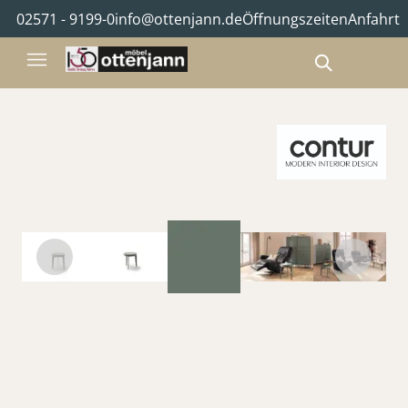
02571 - 9199-0
info@ottenjann.de
Öffnungszeiten
Anfahrt