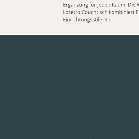
Ergänzung für jeden Raum. Die Wi
Loretto Couchtisch kombiniert F
Einrichtungsstile ein.
Details
weitere Dokumente