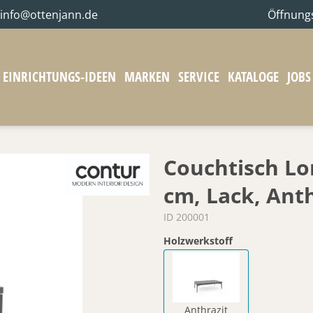
info@ottenjann.de
Öffnung
EINRICHTUNGS-IDEEN
MARKEN
SERVICE
KATALOGE
JOBS
Couchtisch Lo
cm, Lack, Anth
ID 200001
Holzwerkstoff
Anthrazit