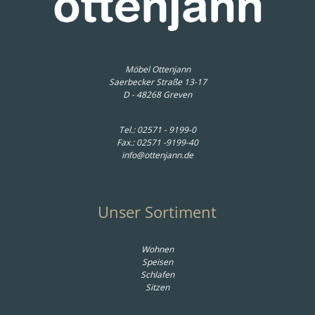
ai - LHB
Beistelltisch Olai - LHB.
Wandregal Olai -
Wan
 cm,
ca. 40x45x40 cm,
Asteiche massiv, Metall,
Wild
 Metall,
Wildeiche massiv,
Schwarz
M
Metall, Beige
*
501,00 € *
569,00 € *
Möbel Ottenjann
Saerbecker Straße 13-17
D - 48268 Greven
Tel.:
02571 - 9199-0
Fax.: 02571 -9199-40
info@ottenjann.de
Unser Sortiment
Wohnen
Speisen
Schlafen
Sitzen