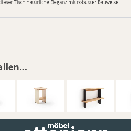
eser Tisch natürliche Eleganz mit robuster Bauweise.
llen...
nde
Raum.Freunde
Raum.Freunde
Ra