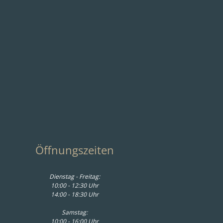
dregal Olai -
Regal Olai - Asteiche
eiche massiv,
massiv, Wangen,
etall, Beige
Schwarz
569,00 € *
1.141,00 € *
Öffnungszeiten
Dienstag - Freitag:
10:00 - 12:30 Uhr
14:00 - 18:30 Uhr
Samstag:
10:00 - 16:00 Uhr