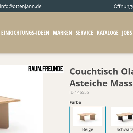
info@ottenjann.de
Öffnung
EINRICHTUNGS-IDEEN
MARKEN
SERVICE
KATALOGE
JOBS
Couchtisch Ola
Asteiche Massi
ID 146555
Farbe
Beige
Schwar