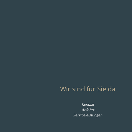
Couchtisch Olai - LHB
Beistelltisch Ol
ca. 120x39x65 cm,
ca. 40x45x40
Asteiche massiv, Metall,
Asteiche massiv,
Schwarz
Schwarz
1.049,00 € *
501,00 € 
Wir sind für Sie da
Kontakt
Anfahrt
Serviceleistungen