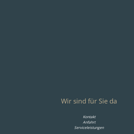
Raum.Freu
Stuhl Jukka - Kufe, S
495,00 € 
Wir sind für Sie da
Kontakt
Anfahrt
Serviceleistungen