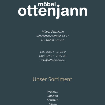
nde
Raum.Freunde
Ra
toff, Khaki
Esstisch Bat - LB ca. 200x100 cm,
Esstisch Os
Wildeiche massiv, Metall schwarz
Wild
*
1.685,00 € *
1
Möbel Ottenjann
Saerbecker Straße 13-17
D - 48268 Greven
Tel.:
02571 - 9199-0
Fax.: 02571 -9199-40
info@ottenjann.de
Unser Sortiment
Wohnen
Speisen
Schlafen
Sitzen