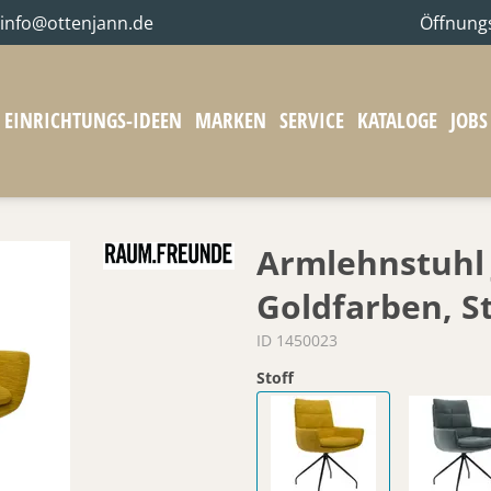
info@ottenjann.de
Öffnung
EINRICHTUNGS-IDEEN
MARKEN
SERVICE
KATALOGE
JOBS
Armlehnstuhl J
Goldfarben, St
ID 1450023
Stoff