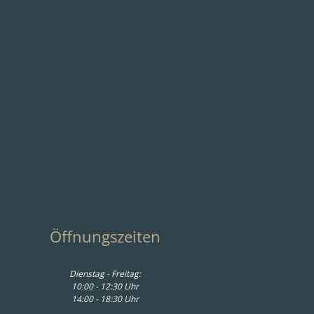
um.Freunde
e - Rund D ca. 125 cm,
eiche furniert
.499,00 € *
Öffnungszeiten
Dienstag - Freitag:
10:00 - 12:30 Uhr
14:00 - 18:30 Uhr