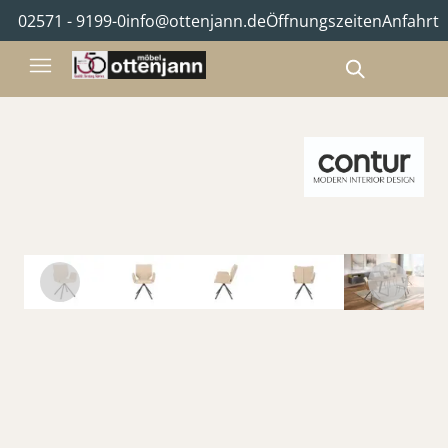
02571 - 9199-0
info@ottenjann.de
Öffnungszeiten
Anfahrt