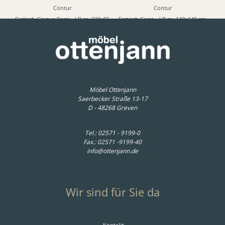
Contur
Contur
Esstisch Cinque Passi - LB ca. 220x95
Esstisch Cono - LB ca. 140x140 cm,
cm, Nussbaum Massiv
Eiche massiv, Schwarz
2.930,00 € *
2.860,00 € *
Möbel Ottenjann
Saerbecker Straße 13-17
D - 48268 Greven
Tel.:
02571 - 9199-0
Fax.: 02571 -9199-40
info@ottenjann.de
Wir sind für Sie da