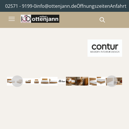
02571 - 9199-0
info@ottenjann.de
Öffnungszeiten
Anfahrt