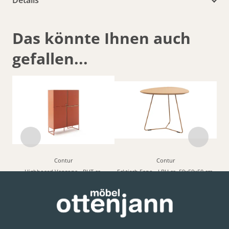
Details
Das könnte Ihnen auch
gefallen...
Contur
Contur
Highboard Venzone - BHT ca.
Ecktisch Fano - LBH ca. 59x50x50 cm,
109x148x41 cm, Lack, Campari
Fenix, Beige
2.499,00 € *
446,00 € *