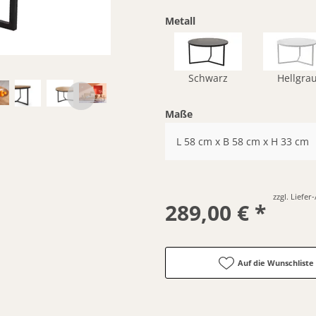
Metall
Schwarz
Hellgra
Maße
L 58 cm x B 58 cm x H 33 cm
zzgl. Liefe
289,00 € *
Auf die Wunschliste