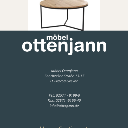
Raum.Freunde
Couchtisch Joan 1 - LBH ca.
80x80x41,5 cm, Asteiche massiv,
Gestell schwarz
399,00 € *
Möbel Ottenjann
Saerbecker Straße 13-17
D - 48268 Greven
Tel.:
02571 - 9199-0
Fax.: 02571 -9199-40
info@ottenjann.de