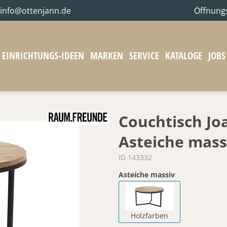
info@ottenjann.de
Öffnung
EINRICHTUNGS-IDEEN
MARKEN
SERVICE
KATALOGE
JOBS
Couchtisch Jo
Asteiche mass
ID 143332
Asteiche massiv
Holzfarben