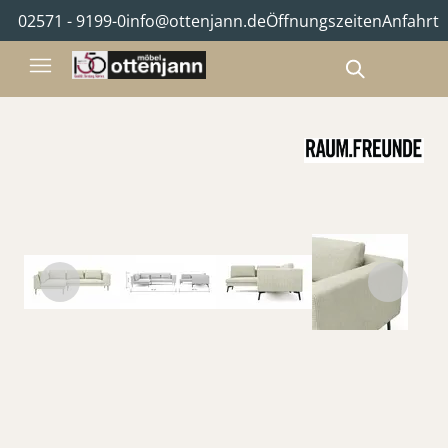
02571 - 9199-0
info@ottenjann.de
Öffnungszeiten
Anfahrt