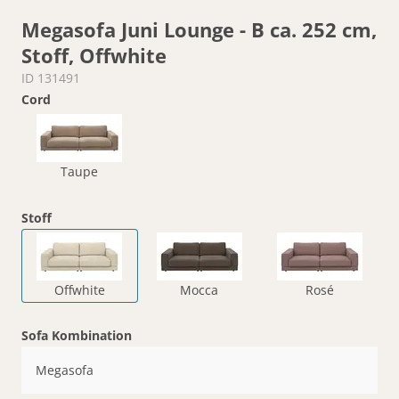
Megasofa Juni Lounge - B ca. 252 cm,
Stoff, Offwhite
ID 131491
Cord
Taupe
Stoff
Offwhite
Mocca
Rosé
Sofa Kombination
Megasofa