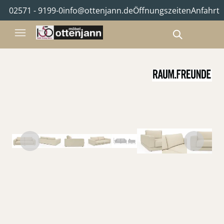
02571 - 9199-0
info@ottenjann.de
Öffnungszeiten
Anfahrt