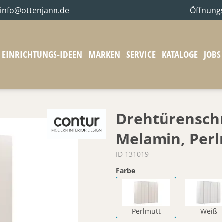
info@ottenjann.de
Öffnung
EINRICHTUNGS-IDEEN
MARKEN
SERVICE
KATALOGE
JOBS
Drehtürenschr
Melamin, Per
ID 131019
Farbe
Perlmutt
Weiß