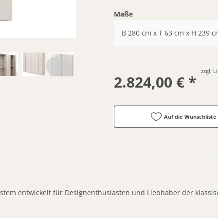
Maße
B 280 cm x T 63 cm x H 239 c
zzgl. 
2.824,00 € *
Auf die Wunschliste
ystem entwickelt für Designenthusiasten und Liebhaber der klassisc