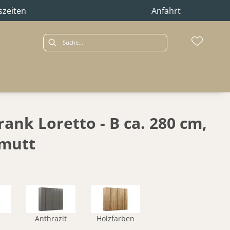
szeiten
Anfahrt
ank Loretto - B ca. 280 cm,
lmutt
Anthrazit
Holzfarben