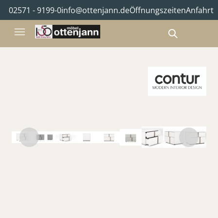
02571 - 9199-0
info@ottenjann.de
Öffnungszeiten
Anfahrt