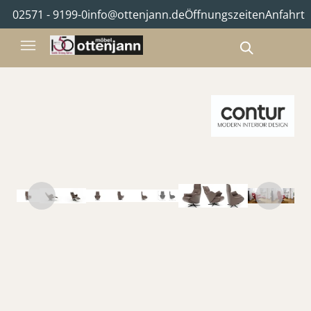
02571 - 9199-0
info@ottenjann.de
Öffnungszeiten
Anfahrt