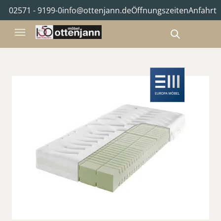
02571 - 9199-0
info@ottenjann.de
Öffnungszeiten
Anfahrt