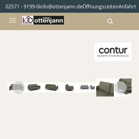
02571 - 9199-0
info@ottenjann.de
Öffnungszeiten
Anfahrt