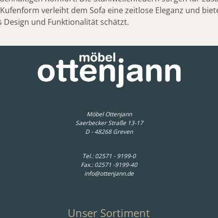
Kufenform verleiht dem Sofa eine zeitlose Eleganz und biete
s Design und Funktionalität schätzt.
Möbel Ottenjann
Saerbecker Straße 13-17
D - 48268 Greven
Tel.:
02571 - 9199-0
Fax.: 02571 -9199-40
info@ottenjann.de
Unser Sortiment