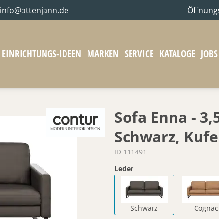
info@ottenjann.de
Öffnung
EINRICHTUNGS-IDEEN
MARKEN
SERVICE
KATALOGE
JOBS
Sofa Enna - 3,
Schwarz, Kufe
ID 111491
Leder
Schwarz
Cognac