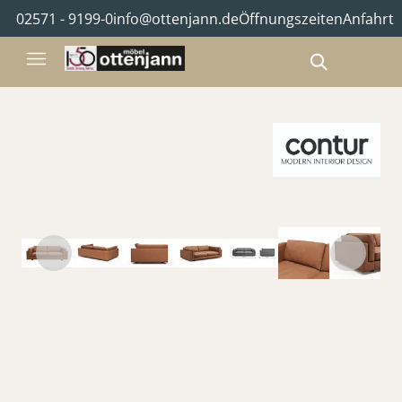
02571 - 9199-0
info@ottenjann.de
Öffnungszeiten
Anfahrt