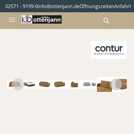
02571 - 9199-0
info@ottenjann.de
Öffnungszeiten
Anfahrt