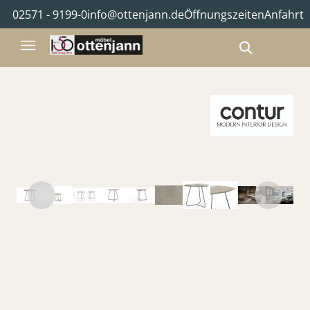
02571 - 9199-0
info@ottenjann.de
Öffnungszeiten
Anfahrt