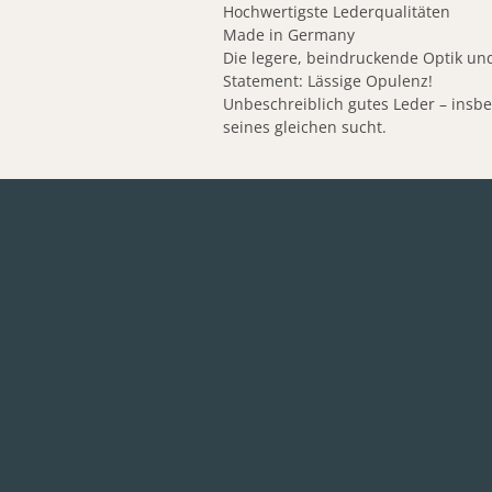
Hochwertigste Lederqualitäten
Made in Germany
Die legere, beindruckende Optik und
Statement: Lässige Opulenz!
Unbeschreiblich gutes Leder – insb
seines gleichen sucht.
Details
weitere Dokumente