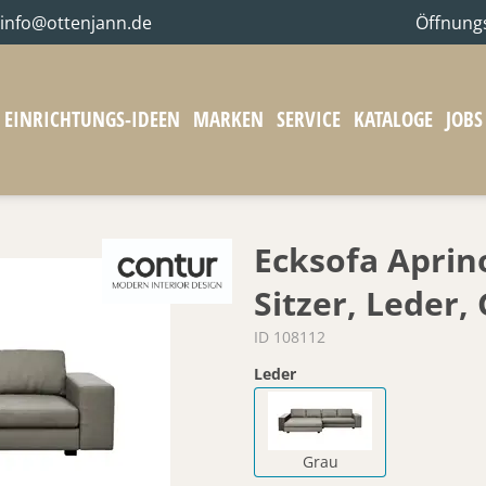
info@ottenjann.de
Öffnung
EINRICHTUNGS-IDEEN
MARKEN
SERVICE
KATALOGE
JOBS
Ecksofa Aprino
Sitzer, Leder,
ID 108112
Leder
Grau