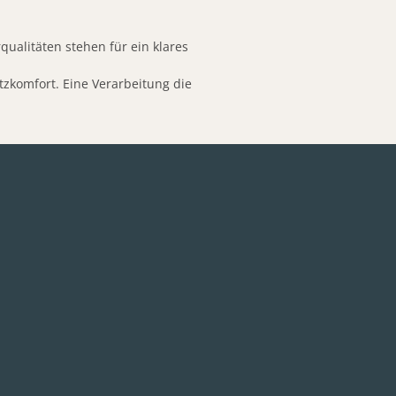
qualitäten stehen für ein klares
zkomfort. Eine Verarbeitung die