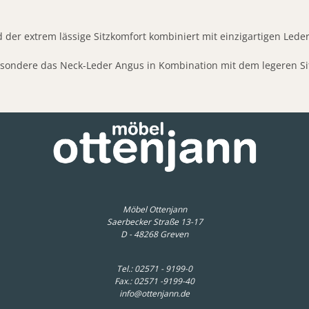
 der extrem lässige Sitzkomfort kombiniert mit einzigartigen Leder
esondere das Neck-Leder Angus in Kombination mit dem legeren Sit
Möbel Ottenjann
Saerbecker Straße 13-17
D - 48268 Greven
Tel.:
02571 - 9199-0
Fax.: 02571 -9199-40
info@ottenjann.de