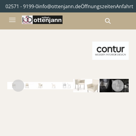
02571 - 9199-0
info@ottenjann.de
Öffnungszeiten
Anfahrt