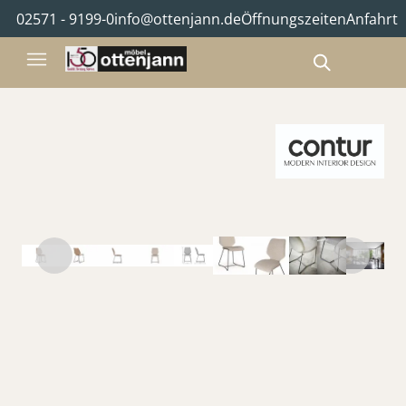
02571 - 9199-0
info@ottenjann.de
Öffnungszeiten
Anfahrt