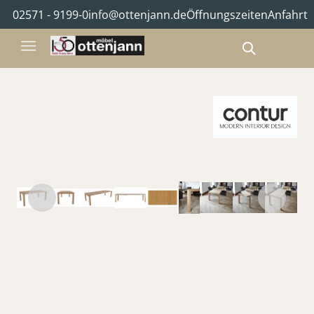
02571 - 9199-0
info@ottenjann.de
Öffnungszeiten
Anfahrt