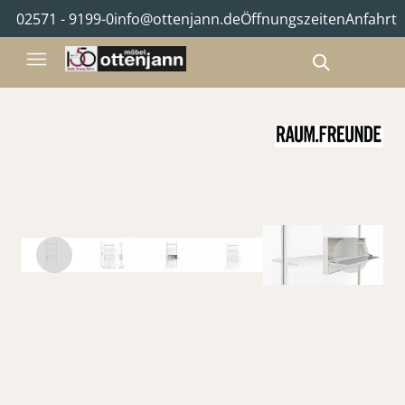
02571 - 9199-0
info@ottenjann.de
Öffnungszeiten
Anfahrt